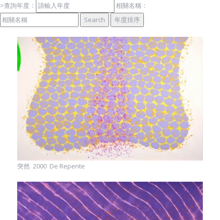
關
於
基
金
會
>查詢年度：
相關名稱：
突然 2000 De Repente