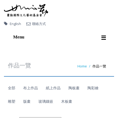
English
聯絡方式
Menu
首
頁
關
於
蕭
勤
作品一覽
Home
作品一覽
作
品
一
覽
展
覽
全部
布上作品
紙上作品
陶板畫
陶彩繪
出
版
品
影
音
連
結
雕塑
版畫
玻璃鑲嵌
木板畫
收
藏
機
構