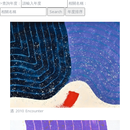
關
於
基
金
會
>查詢年度：
相關名稱：
遇 2010 Encounter