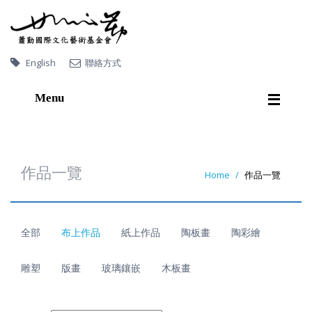
English
聯絡方式
Menu
首
頁
關
於
蕭
勤
作品一覽
Home
作品一覽
作
品
一
覽
展
覽
全部
布上作品
紙上作品
陶板畫
陶彩繪
出
版
品
影
音
連
結
雕塑
版畫
玻璃鑲嵌
木板畫
收
藏
機
構