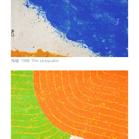
海嘯 1998 The seaquake