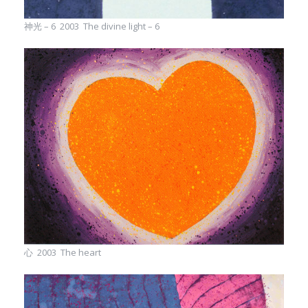
神光 – 6 2003 The divine light – 6
心 2003 The heart