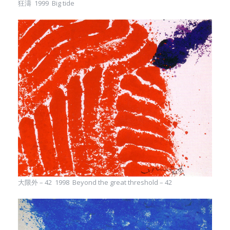
狂濤 1999 Big tide
大限外 – 42 1998 Beyond the great threshold – 42