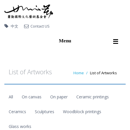
中文
Contact US
Menu
Home
About Hsiao Chin
List of Artworks
Home
List of Artworks
Artworks
Exhibitions
All
On canvas
On paper
Ceramic printings
Publications
Video
Ceramics
Sculptures
Woodblock printings
Artworks collected by
Glass works