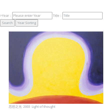
Foundation
>Year：
Title：
思想之光 2003 Light of thought